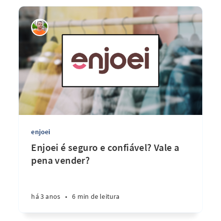
enjoei
Enjoei é seguro e confiável? Vale a
pena vender?
há 3 anos
•
6 min de leitura