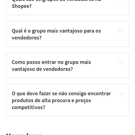
Shopee?
Produtos de baixa procura e preços não 
Qual é o grupo mais vantajoso para os 
competitivos.
vendedores?
Produtos de baixa procura, mas com preços 
competitivos.
Como posso entrar no grupo mais 
Produtos de alta procura, mas com preços não 
vantajoso de vendedores?
competitivos.
Produtos de alta procura e preços competitivos.
O que devo fazer se não consigo encontrar 
produtos de alta procura e preços 
competitivos?