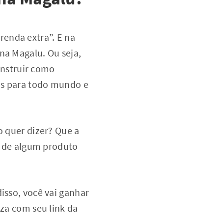
enda extra”. E na
na Magalu. Ou seja,
 instruir como
jas para todo mundo e
o quer dizer? Que a
ou de algum produto
isso, você vai ganhar
iza com seu link da