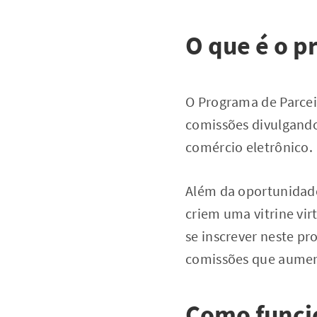
O que é o p
O Programa de Parcei
comissões divulgando
comércio eletrônico.
Além da oportunidade
criem uma vitrine vir
se inscrever neste pr
comissões que aumen
Como funcio