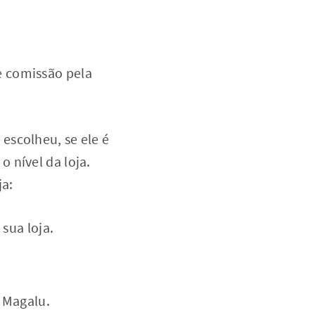
e comissão pela
escolheu, se ele é
 nível da loja.
ja:
sua loja.
.
 Magalu.