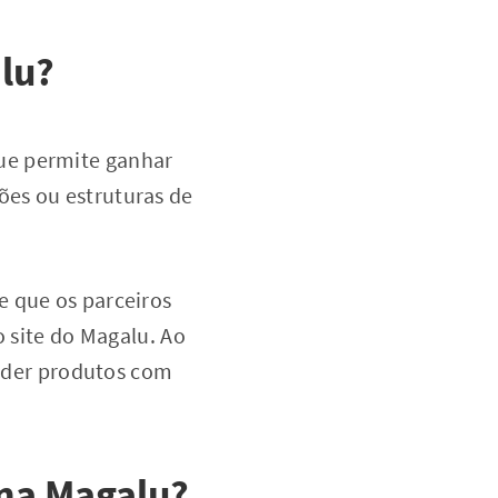
alu?
ue permite ganhar
ões ou estruturas de
e que os parceiros
o site do Magalu. Ao
ender produtos com
 na Magalu?