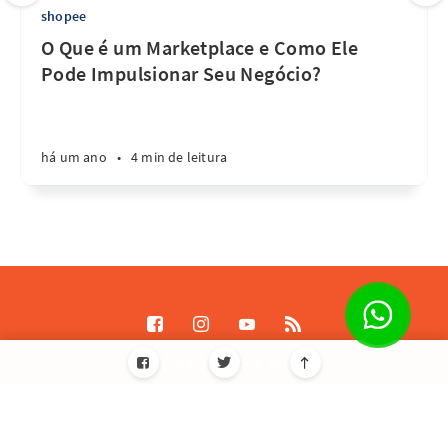
shopee
O Que é um Marketplace e Como Ele
Pode Impulsionar Seu Negócio?
há um ano
•
4 min de leitura
Destrave Escale © 2026
Todos os direitos reservados
Informações de licença JavaScript