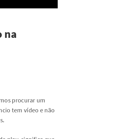
o na
vamos procurar um
cio tem vídeo e não
s.