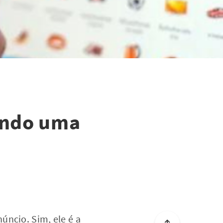
ando uma
úncio. Sim, ele é a