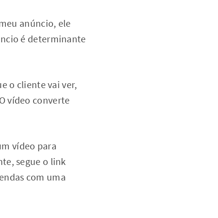
 meu anúncio, ele
úncio é determinante
 o cliente vai ver,
 O vídeo converte
 um vídeo para
te, segue o link
 vendas com uma