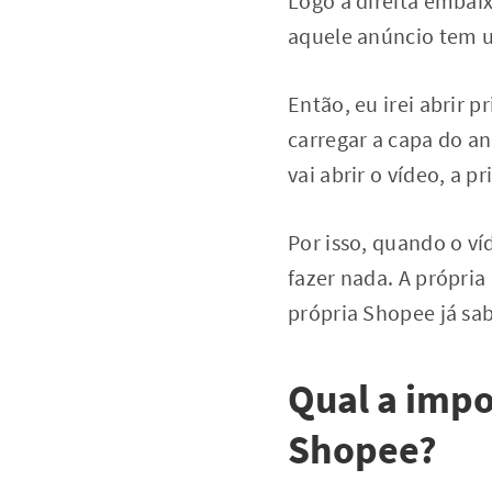
Logo a direita embaix
aquele anúncio tem um
Então, eu irei abrir p
carregar a capa do a
vai abrir o vídeo, a 
Por isso, quando o ví
fazer nada. A própria
própria Shopee já sa
Qual a impo
Shopee?