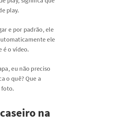
e play, significa que
de play.
gar e por padrão, ele
 automaticamente ele
e é o vídeo.
apa, eu não preciso
ica o quê? Que a
 foto.
caseiro na