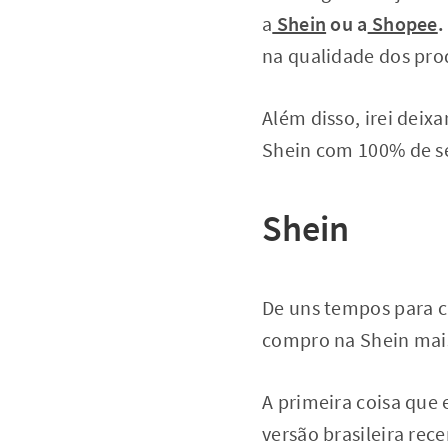
a
Shein
ou a
Shopee
.
na qualidade dos prod
Além disso, irei dei
Shein com 100% de s
Shein
De uns tempos para cá
compro na Shein mais 
A primeira coisa que 
versão brasileira rec