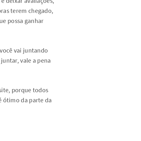
é deixar avaliações,
pras terem chegado,
que possa ganhar
 você vai juntando
juntar, vale a pena
site, porque todos
é ótimo da parte da