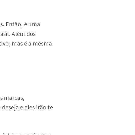
s. Então, é uma
asil. Além dos
ativo, mas é a mesma
as marcas,
deseja e eles irão te