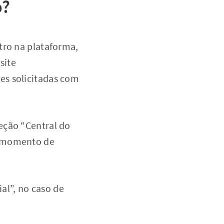
o?
tro na plataforma,
site
es solicitadas com
eção “Central do
o momento de
ial”, no caso de