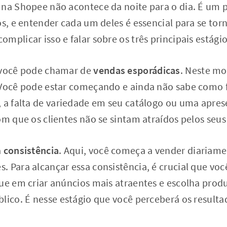
 na Shopee não acontece da noite para o dia. É um 
os, e entender cada um deles é essencial para se to
mplicar isso e falar sobre os três principais estági
 você pode chamar de
vendas esporádicas
. Neste m
 Você pode estar começando e ainda não sabe como f
, a falta de variedade em seu catálogo ou uma apr
om que os clientes não se sintam atraídos pelos seu
a
consistência
. Aqui, você começa a vender diaria
 Para alcançar essa consistência, é crucial que vo
que em criar anúncios mais atraentes e escolha pro
lico. É nesse estágio que você perceberá os resulta