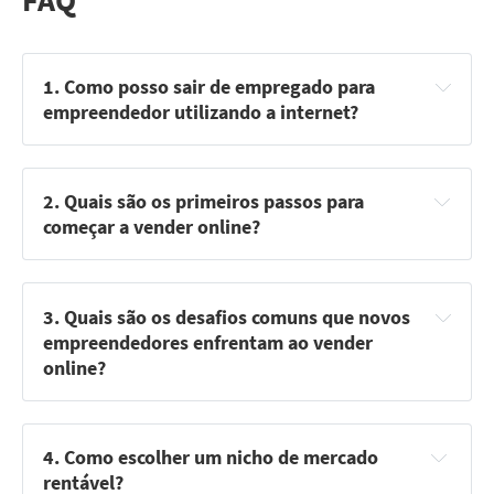
1. Como posso sair de empregado para 
empreendedor utilizando a internet?
2. Quais são os primeiros passos para 
começar a vender online?
Pesquisa de Mercado:
 Identifique nichos e produtos 
com demanda.
3. Quais são os desafios comuns que novos 
Escolha da Plataforma:
 Inicie em marketplaces 
empreendedores enfrentam ao vender 
conhecidos como Shopee, Mercado Livre, Magalu, etc.
online?
Competição Acirrada:
 Muitos vendedores oferecem 
Cadastro de Produtos:
 Descreva e anuncie seus 
produtos similares, exigindo diferenciação.
produtos de forma atraente e precisa.
4. Como escolher um nicho de mercado 
Gestão de Estoque:
 Controlar e manter o estoque pode 
Marketing Digital:
 Utilize redes sociais, SEO e 
rentável?
ser complicado, especialmente no início.