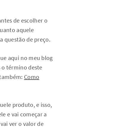
antes de escolher o
 quanto aquele
na questão de preço.
que aqui no meu blog
 o término deste
ar também:
Como
ele produto, e isso,
ele e vai começar a
ai ver o valor de