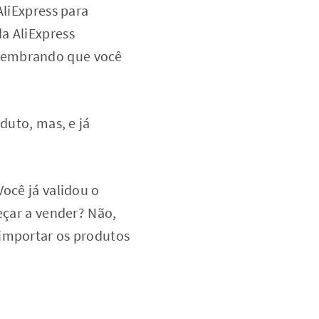
AliExpress para
a AliExpress
 Lembrando que você
duto, mas, e já
Você já validou o
eçar a vender? Não,
 importar os produtos