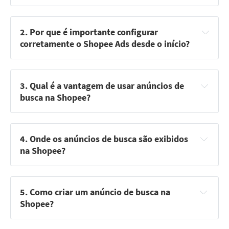
2. Por que é importante configurar 
corretamente o Shopee Ads desde o início?
3. Qual é a vantagem de usar anúncios de 
busca na Shopee?
Exposição Relevante
: Seus produtos aparecem em 
posições de destaque nos resultados de busca.
4. Onde os anúncios de busca são exibidos 
Controle
: Você decide onde seus anúncios aparecem e 
na Shopee?
quanto deseja investir.
Versão Desktop
: Os 5 primeiros e os últimos 5 
anúncios de cada página de resultados.
Alcance Ampliado
: Alcança compradores que estão 
procurando por produtos relacionados ao seu.
5. Como criar um anúncio de busca na 
Versão Mobile
: Os 2 primeiros anúncios na página de 
Shopee?
resultados e 1 anúncio a cada 4 produtos.
Acesse a Central do Vendedor
 e clique em "Ads".