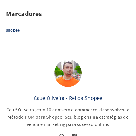
Crie Novos Anúncios
 e selecione "Anúncio de Busca".
Marcadores
Defina o Orçamento
: Comece com um orçamento de 
validação (entre R$10 e R$15) e sem limite de tempo.
shopee
Configurações do Produto
: Escolha o produto que 
deseja anunciar. Certifique-se de que título, imagem e 
descrição estão corretos. Produtos acima de R$39 
tendem a performar melhor.
Configurações de Palavra-chave
: Escolha entre 
automático, manual ou uma combinação de ambos.
Caue Oliveira - Rei da Shopee
Cauê Oliveira, com 10 anos em e-commerce, desenvolveu o
Método POM para Shopee. Seu blog ensina estratégias de
venda e marketing para sucesso online.