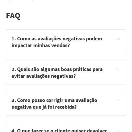
FAQ
1. Como as avaliações negativas podem 
impactar minhas vendas?
2. Quais são algumas boas práticas para 
evitar avaliações negativas?
Conferência de Produtos
: Verifique todos os produtos 
antes de embalar e enviar.
3. Como posso corrigir uma avaliação 
Equipe de Envios
: Tenha uma pessoa ou equipe 
negativa que já foi recebida?
específica para conferir pedidos.
Respire Fundo
: Não responda imediatamente. Espere 
até estar calmo.
Ajuda Externa
: Busque ajuda paga ou gratuita para 
evitar sobrecarga.
4. O que fazer se o cliente quiser devolver 