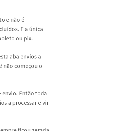
to e não é
cluídos. E a única
oleto ou pix.
sta aba envios a
ocê não começou o
 envio. Então toda
os a processar e vir
sempre ficou zerada.